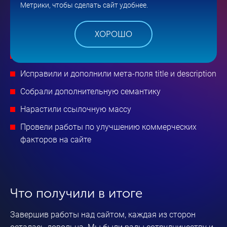
Метрики, чтобы сделать сайт удобнее.
Провели работы по внутренней оптимизации
Комплексно развили сайт для удобства
ХОРОШО
пользователей
Создали новый каталог проектов/продукции
Исправили и дополнили мета-поля title и description
Собрали дополнительную семантику
Нарастили ссылочную массу
Провели работы по улучшению коммерческих
факторов на сайте
Что получили в итоге
Завершив работы над сайтом, каждая из сторон