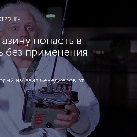
СТРОНГ»
азину попасть в
ь без применения
торый избавил менеджеров от