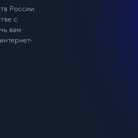
ств России.
тве с
чь вам
 интернет-