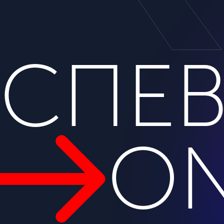
УСПЕВ
ON