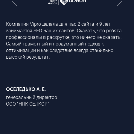
Компания Vipro делала для нас 2 сайта и 9 лет
Бл
занимается SEO наших сайтов. Сказать, что ребята
ра
профессионалы в раскрутке, это ничего не сказать.
ро
Самый грамотный и продуманный подход к
вк
оптимизации и как следствие всегда стабильно
пр
высокий результат.
сп
на
ди
ур
ОСЕЛЕДЬКО А. Е.
МИ
генеральный директор
ру
ООО "НПК СЕЛКОР"
ИП