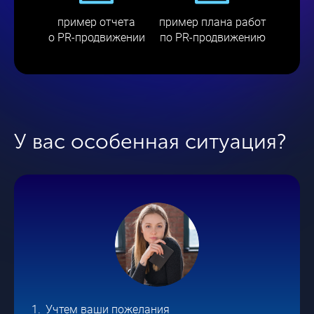
пример отчета
пример плана работ
о
PR-продвижении
по
PR-продвижению
Подготовка биографий и
«визитных карточек»
ваших экспертов для
работы со СМИ
У вас особенная ситуация?
Составление списка
релевантных площадок
(СМИ, блоги, каналы,
группы и сообщества в
соцсетях, онлайн и офлайн
Учтем ваши пожелания