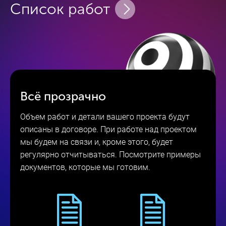
Список работ
перечень активностей
Консультации
с профессиональными
Всё прозрачно
пиарщиками
и маркетологами
Объем работ и детали вашего проекта будут
описаны в договоре. При работе над проектом
Разработка или
мы будем на связи и, кроме этого, будет
корректировка
информационной
регулярно отчитываться. Посмотрите примеры
политики компании
документов, которые мы готовим.
Разработка контент-плана