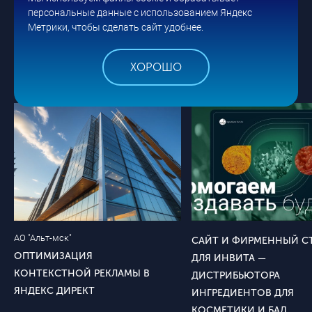
Кейсы по услугам VIPRO
микроблогерами, так и с блогерами-
стратегию.
персональные данные с использованием Яндекс
аудитории, мониторим прирост трафика на
миллионниками во всех социальных сетях, на
Метрики, чтобы сделать сайт удобнее.
сайт из социальных сетей, гарантируем
YouTube и других площадках.
разработку креативной механики для
ХОРОШО
блогеров. И конечно, мы гарантируем нашу
вовлеченность и полную отдачу в вашем
проекте. Ведь успешная история — это наша
общая победа.
АО "Альт-мск"
САЙТ И ФИРМЕННЫЙ С
ОПТИМИЗАЦИЯ
ДЛЯ ИНВИТА —
КОНТЕКСТНОЙ РЕКЛАМЫ В
ДИСТРИБЬЮТОРА
ЯНДЕКС ДИРЕКТ
ИНГРЕДИЕНТОВ ДЛЯ
КОСМЕТИКИ И БАД