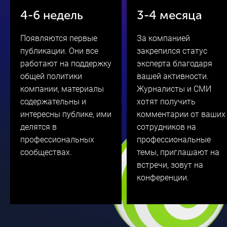
4-6 недель
3-4 месяца
Мониторинг входящих
Появляются первые
За компанией
запросов СМИ по
публикации. Они все
закрепился статус
согласованному списку
тем
работают на поддержку
эксперта благодаря
общей политики
вашей активности.
компании, материалы
Журналисты и СМИ
содержательны и
хотят получить
Интеграция компании в
интересны публике, ими
комментарии от ваших
профессиональные
сообщества
делятся в
сотрудников на
профессиональных
профессиональные
сообществах.
темы, приглашают на
встречи, зовут на
Сопровождение компании
конференции.
на профильных и
отраслевых мероприятиях