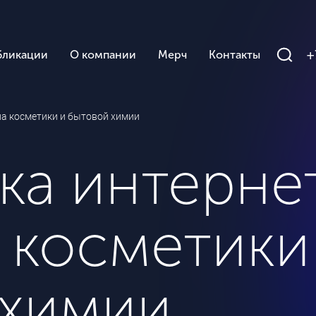
+
бликации
О компании
Мерч
Контакты
на косметики и бытовой химии
ка интерне
 косметики
 химии