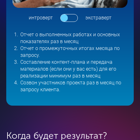
интроверт
экстраверт
Отчет о выполненных работах и основных
показателях раз в месяц
Отчет о выполненных работах и основных
Отчет о промежуточных итогах месяца по
показателях раз в месяц
запросу.
Отчет о промежуточных итогах месяца по
Составление контент-плана и передача
запросу.
материалов (если они у вас есть) для его
Составление контент-плана и передача
реализации минимум раз в месяц
материалов (если они у вас есть) для его
Созвон участников проекта раз в месяц по
реализации минимум раз в 2 недели.
запросу клиента.
Созвон участников проекта раз в месяц по
запросу клиента.
Ситуативная отработка. Генерация
дополнительного контента в социальных
сетях помимо того, что указано в контент
плане.
Когда будет результат?