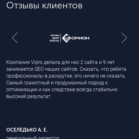
Отзывы клиентов
Компания Vipro делала для нас 2 сайта и 9 лет
Бл
занимается SEO наших сайтов. Сказать, что ребята
ра
профессионалы в раскрутке, это ничего не сказать.
ро
Самый грамотный и продуманный подход к
вк
оптимизации и как следствие всегда стабильно
пр
высокий результат.
сп
на
ди
ур
ОСЕЛЕДЬКО А. Е.
МИ
генеральный директор
ру