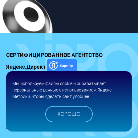
СЕРТИФИЦИРОВАННОЕ
АГЕНТСТВО
Яндекс.Директ
Мы используем файлы cookie и обрабатывает
персональные данные с использованием Яндекс
ТОП 50 АГЕНТСТВ МОСКВЫ
Метрики, чтобы сделать сайт удобнее.
по созданию и продвижению сайтов
ХОРОШО
СЕРТИФИЦИРОВАННЫЙ
ПАРТНЕР
myTarget