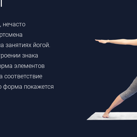
ы
, нечасто
ортсмена
а занятиях йогой.
троении знака
форма элементов
а соответствие
го форма покажется