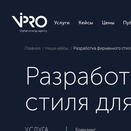
Услуги
Кейсы
Цены
Пу
Главная
Наши кейсы
Разработка фирменного стил
Разрабо
стиля дл
УСЛУГА
Брендинг