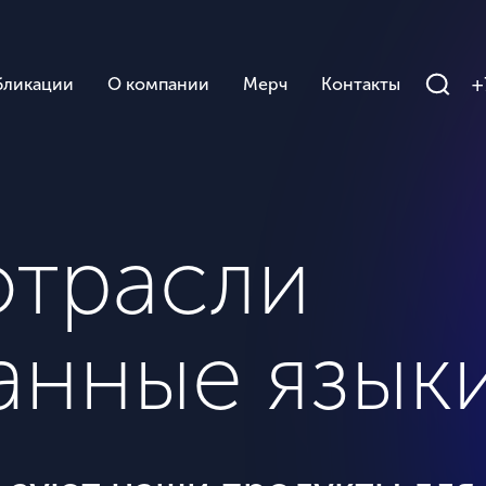
+
бликации
О компании
Мерч
Контакты
отрасли
анные язык