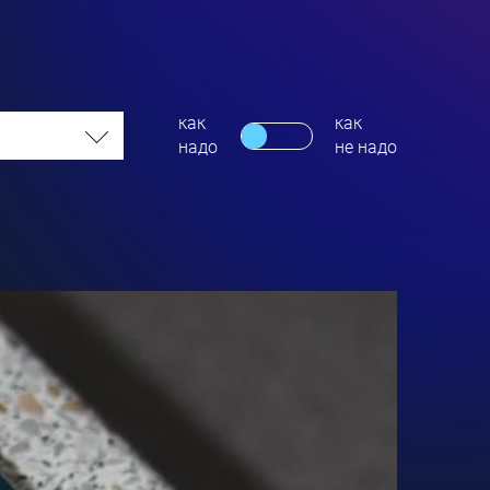
как
как
надо
не надо