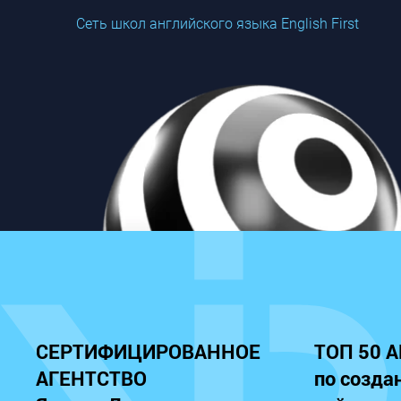
Сеть школ английского языка English First
СЕРТИФИЦИРОВАННОЕ
ТОП 50 
АГЕНТСТВО
по созда