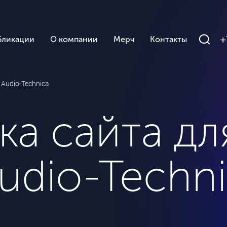
+
бликации
О компании
Мерч
Контакты
Audio-Technica
ка сайта дл
udio-Techn