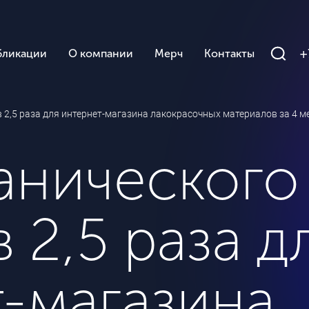
+
бликации
О компании
Мерч
Контакты
в 2,5 раза для интернет-магазина лакокрасочных материалов за 4 м
анического
 2,5 раза д
-магазина