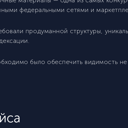
чные материалы — одна из самых конкур
упными федеральными сетями и маркетпл
ебовали продуманной структуры, уникал
дексации.
бходимо было обеспечить видимость не т
йса