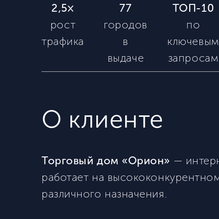
2,5×
77
ТОП-10
рост
городов
по
трафика
в
ключевы
выдаче
запросам
О клиенте
Торговый дом «Орион»
— интерн
работает на высококонкурентном
различного назначения.