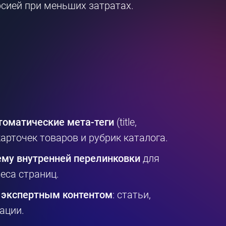
рсией при меньших затратах.
томатические мета-теги
(title,
 карточек товаров и рубрик каталога.
ему внутренней перелинковки
для
еса страниц.
 экспертным контентом
: статьи,
ации.