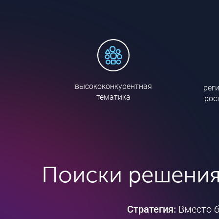
высококонкурентная
рег
тематика
рос
Поиски решени
Стратегия:
Вместо б