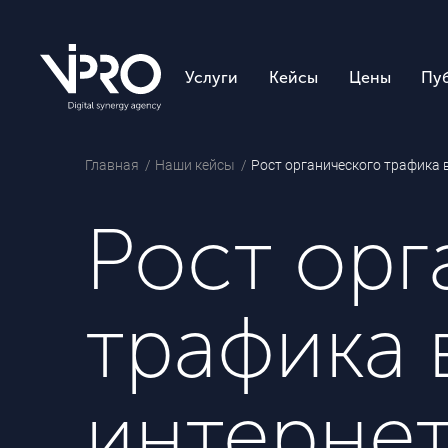
Услуги
Кейсы
Цены
Пу
Главная
Наши кейсы
Рост органического трафика 
Рост орг
трафика в
интернет