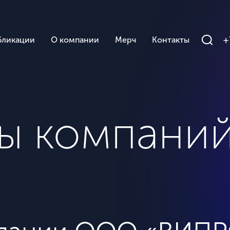
+
бликации
О компании
Мерч
Контакты
ты компани