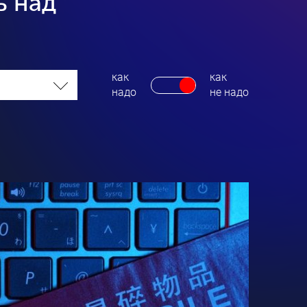
ь над
как
как
надо
не надо