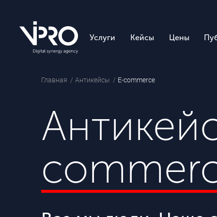
Услуги
Кейсы
Цены
Пу
Главная
Антикейсы
E-commerce
Антикейс
commerc