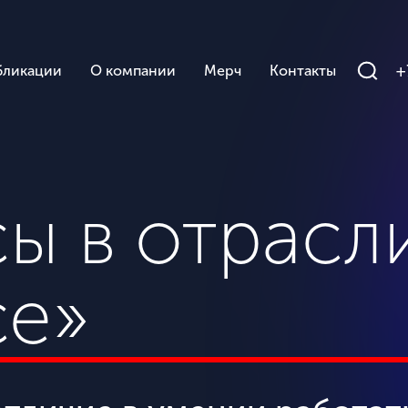
+
бликации
О компании
Мерч
Контакты
ы в отрасли
e»