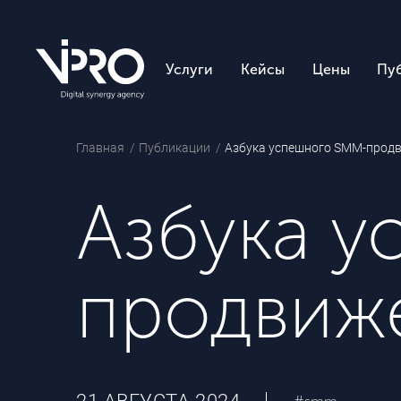
Услуги
Кейсы
Цены
Пу
Главная
Публикации
Азбука успешного SMM-прод
Азбука 
продвиж