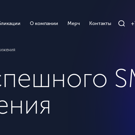
+
бликации
О компании
Мерч
Контакты
вижения
успешного 
ения