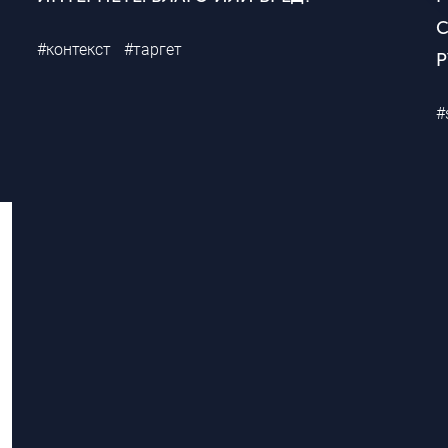
#контекст
#таргет
#