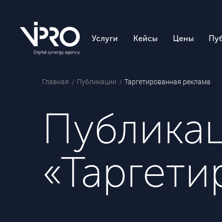
Услуги
Кейсы
Цены
Пу
Главная
Публикации
Таргетированная реклама
Публикац
«Таргети