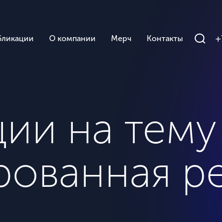
+
бликации
О компании
Мерч
Контакты
ии на тему
рованная р