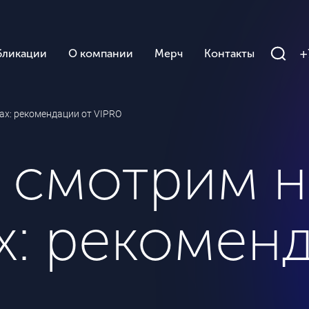
+
бликации
О компании
Мерч
Контакты
ах: рекомендации от VIPRO
 смотрим н
х: рекомен