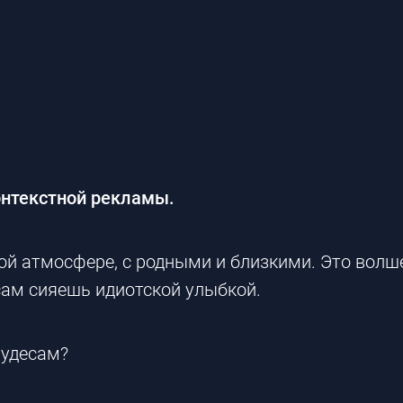
онтекстной рекламы.
й атмосфере, с родными и близкими. Это волше
сам сияешь идиотской улыбкой.
чудесам?