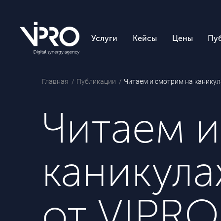
Услуги
Кейсы
Цены
Пу
Главная
Публикации
Читаем и смотрим на каникул
Читаем и
каникула
от VIPRO