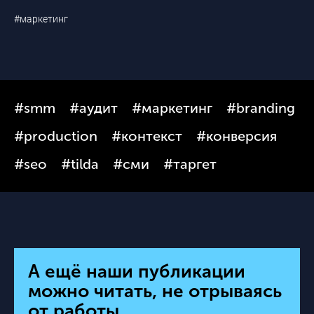
#маркетинг
#smm
#аудит
#маркетинг
#branding
#production
#контекст
#конверсия
#seo
#tilda
#сми
#таргет
А ещё наши публикации
можно читать, не отрываясь
от работы