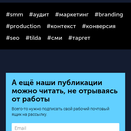
#smm
#аудит
#маркетинг
#branding
#production
#контекст
#конверсия
#seo
#tilda
#сми
#таргет
А ещё наши публикации
можно читать, не отрываясь
от работы
Всего-то нужно подписать свой рабочий почтовый
ящик на рассылку.