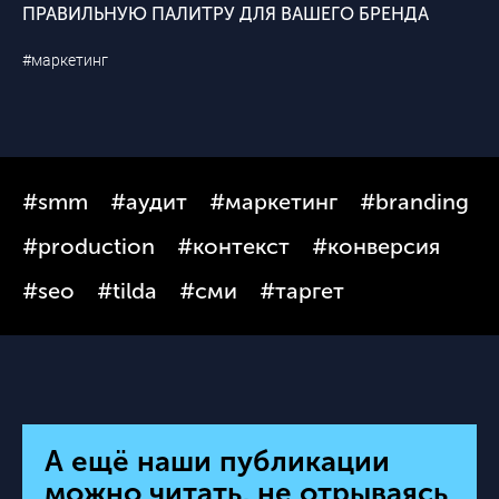
ПРАВИЛЬНУЮ ПАЛИТРУ ДЛЯ ВАШЕГО БРЕНДА
#маркетинг
#smm
#аудит
#маркетинг
#branding
#production
#контекст
#конверсия
#seo
#tilda
#сми
#таргет
А ещё наши публикации
можно читать, не отрываясь