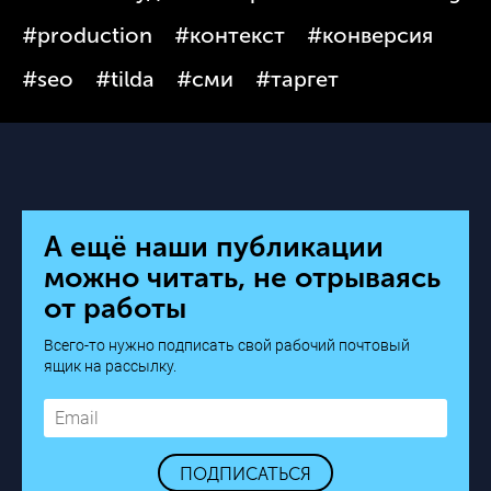
#production
#контекст
#конверсия
#seo
#tilda
#сми
#таргет
А ещё наши публикации
можно читать, не отрываясь
от работы
Всего-то нужно подписать свой рабочий почтовый
ящик на рассылку.
ПОДПИСАТЬСЯ