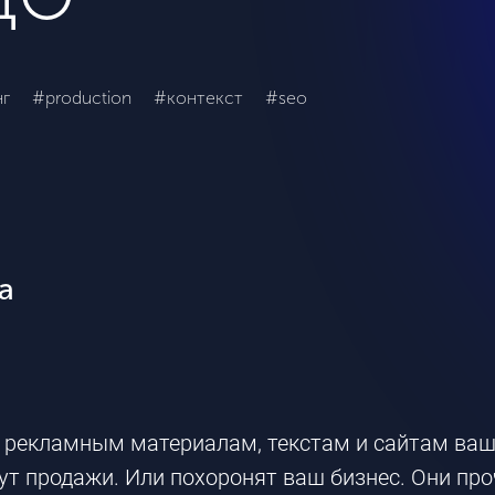
г
#production
#контекст
#seo
а
о рекламным материалам, текстам и сайтам ваше
ут продажи. Или похоронят ваш бизнес. Они про