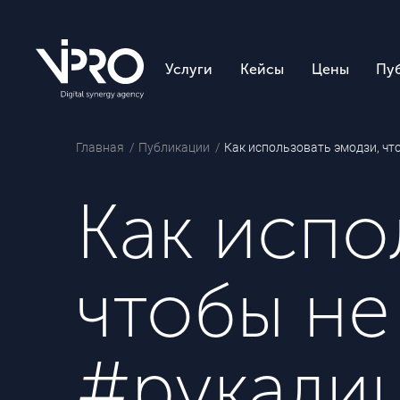
Услуги
Кейсы
Цены
Пу
Главная
Публикации
Как использовать эмодзи, чт
Как испо
чтобы не
#рукали