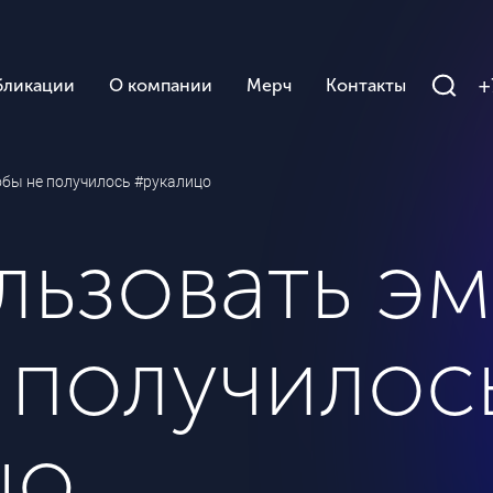
+
бликации
О компании
Мерч
Контакты
обы не получилось #рукалицо
льзовать эм
 получилос
цо