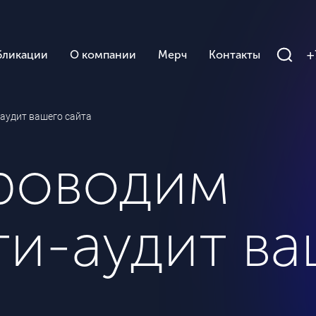
+
бликации
О компании
Мерч
Контакты
аудит вашего сайта
проводим
и-аудит ва