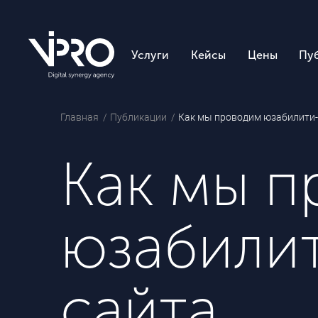
Услуги
Кейсы
Цены
Пу
Главная
Публикации
Как мы проводим юзабилити-
Как мы 
юзабилит
сайта